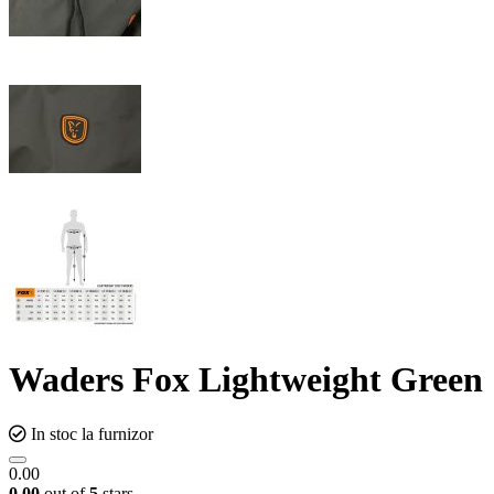
Waders Fox Lightweight Green
In stoc la furnizor
0.00
0.00
out of
5
stars