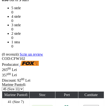
5 stele
0
4 stele
0
3 stele
0
2 stele
0
1 stea
0
(0
recenzii
)
Scrie un review
COD:
CFW102
Producator:
00
265
Lei
00
357
Lei
00
Discount:
92
Lei
Marime Pantofi:
Marime Pantofi
Stoc
Pret
Cantitate
41 (Size 7)