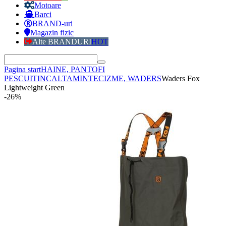
Motoare
Barci
BRAND-uri
Magazin fizic
Alte BRANDURI
HOT
Pagina start
HAINE, PANTOFI
PESCUIT
INCALTAMINTE
CIZME, WADERS
Waders Fox
Lightweight Green
-26%