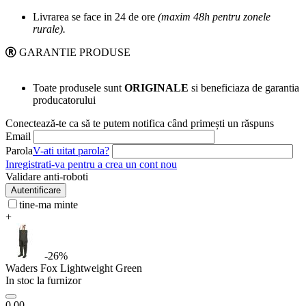
Livrarea se face in 24 de ore
(maxim 48h pentru zonele
rurale).
GARANTIE PRODUSE
Toate produsele sunt
ORIGINALE
si beneficiaza de garantia
producatorului
Conectează-te ca să te putem notifica când primești un răspuns
Email
Parola
V-ati uitat parola?
Inregistrati-va pentru a crea un cont nou
Validare anti-roboti
Autentificare
tine-ma minte
+
-26%
Waders Fox Lightweight Green
In stoc la furnizor
0.00