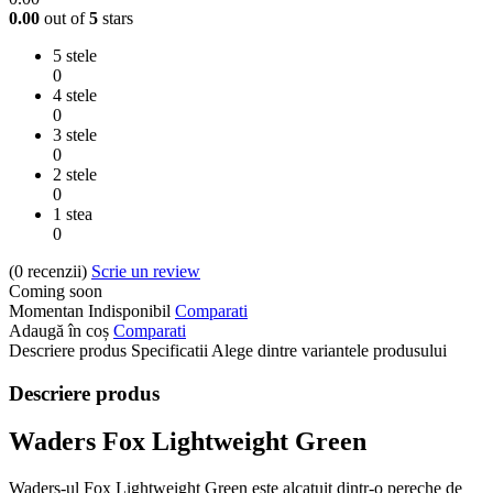
0.00
out of
5
stars
5 stele
0
4 stele
0
3 stele
0
2 stele
0
1 stea
0
(0
recenzii
)
Scrie un review
Coming soon
Momentan Indisponibil
Comparati
Adaugă în coș
Comparati
Descriere produs
Specificatii
Alege dintre variantele produsului
Descriere produs
Waders Fox Lightweight Green
Waders-ul Fox Lightweight Green este alcatuit dintr-o pereche de