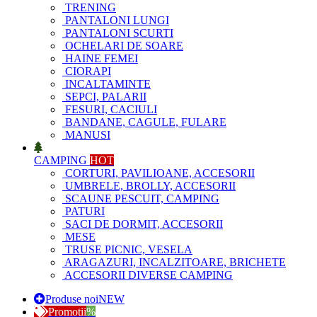
TRENING
PANTALONI LUNGI
PANTALONI SCURTI
OCHELARI DE SOARE
HAINE FEMEI
CIORAPI
INCALTAMINTE
SEPCI, PALARII
FESURI, CACIULI
BANDANE, CAGULE, FULARE
MANUSI
CAMPING
HOT
CORTURI, PAVILIOANE, ACCESORII
UMBRELE, BROLLY, ACCESORII
SCAUNE PESCUIT, CAMPING
PATURI
SACI DE DORMIT, ACCESORII
MESE
TRUSE PICNIC, VESELA
ARAGAZURI, INCALZITOARE, BRICHETE
ACCESORII DIVERSE CAMPING
Produse noi
NEW
Promotii
%