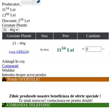
Producator:
34
11
Lei
90
13
Lei
56
Discount:
2
Lei
Greutate Plumb:
Greutate Plumb
Stoc
Pret
Cantitate
21 - 40g
34
+
−
11
Lei
in stoc
(cod: GFR224)
Adaugă în coș
Comparati
Wishlist
Intreaba despre acest produs
Prinde OFERTELE!
Zilnic produsele noastre beneficiaza de oferte speciale !
T
e simti norocos? contacteaza-ne pentru detalii!
COMANDA TELEFONIC