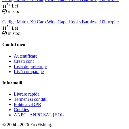
54
11
Lei
in stoc
Carlige Matrix X9 Carp Wide Gape Hooks Barbless, 10buc/plic
54
11
Lei
in stoc
Contul meu
Autentificare
Creati cont
Listă de preferințe
Listă comparație
Informatii
Livrare rapida
Termeni si conditii
Politica GDPR
Cookies
ANPC
|
ANPC SAL
|
SOL
© 2004 - 2026 FoxFishing.