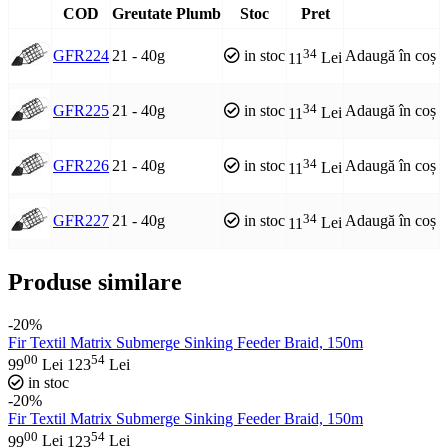
COD
Greutate Plumb
Stoc
Pret
34
GFR224
21 - 40g
in stoc
Adaugă în coș
11
Lei
34
GFR225
21 - 40g
in stoc
Adaugă în coș
11
Lei
34
GFR226
21 - 40g
in stoc
Adaugă în coș
11
Lei
34
GFR227
21 - 40g
in stoc
Adaugă în coș
11
Lei
Produse similare
-20%
Fir Textil Matrix Submerge Sinking Feeder Braid, 150m
00
54
99
Lei
123
Lei
in stoc
-20%
Fir Textil Matrix Submerge Sinking Feeder Braid, 150m
00
54
99
Lei
123
Lei