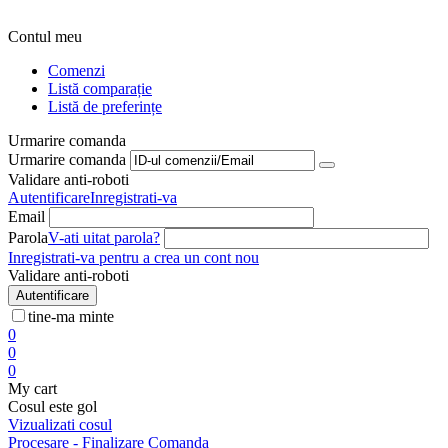
Contul meu
Comenzi
Listă comparație
Listă de preferințe
Urmarire comanda
Urmarire comanda
Validare anti-roboti
Autentificare
Inregistrati-va
Email
Parola
V-ati uitat parola?
Inregistrati-va pentru a crea un cont nou
Validare anti-roboti
Autentificare
tine-ma minte
0
0
0
My cart
Cosul este gol
Vizualizati cosul
Procesare - Finalizare Comanda