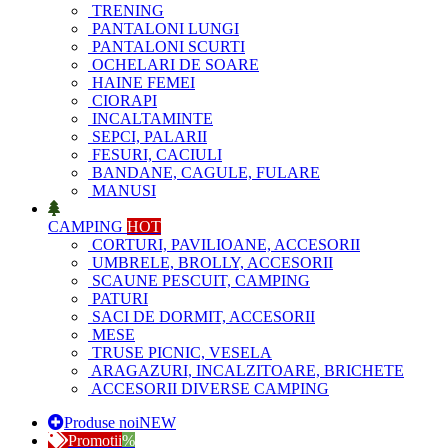
TRENING
PANTALONI LUNGI
PANTALONI SCURTI
OCHELARI DE SOARE
HAINE FEMEI
CIORAPI
INCALTAMINTE
SEPCI, PALARII
FESURI, CACIULI
BANDANE, CAGULE, FULARE
MANUSI
CAMPING
HOT
CORTURI, PAVILIOANE, ACCESORII
UMBRELE, BROLLY, ACCESORII
SCAUNE PESCUIT, CAMPING
PATURI
SACI DE DORMIT, ACCESORII
MESE
TRUSE PICNIC, VESELA
ARAGAZURI, INCALZITOARE, BRICHETE
ACCESORII DIVERSE CAMPING
Produse noi
NEW
Promotii
%