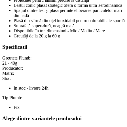
Proiectate pentru lansări precise la distanță
Lestul conic plasat strategic oferă o formă ultra-aerodinamică
Spațiul dintre lest și plasă permite eliberarea particulelor mari
din nadă
Plasă din sârmă din oțel inoxidabil pentru o durabilitate sporită
Suprafață super-dură, neagră mată
Disponibile în trei dimensiuni - Mic / Mediu / Mare
Greutăți de la 20 g la 60 g
Specificatii
Greutate Plumb:
21 - 40g
Producator:
Matrix
Stoc:
In stoc - livrare 24h
Tip Plumb:
Fix
Alege dintre variantele produsului