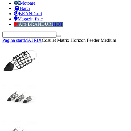
Motoare
Barci
BRAND-uri
Magazin fizic
Alte BRANDURI
HOT
Pagina start
MATRIX
Cosulet Matrix Horizon Feeder Medium