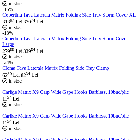
in stoc
-15%
Copertina Tava Laterala Matrix Folding Side Tray Storm Cover XL
97
74
313
Lei
370
Lei
in stoc
-18%
Copertina Tava Laterala Matrix Folding Side Tray Storm Cover
Large
00
84
279
Lei
339
Lei
in stoc
-24%
Clema Tava Laterala Matrix Folding Side Tray Clamp
80
34
62
Lei
82
Lei
in stoc
Carlige Matrix X9 Carp Wide Gape Hooks Barbless, 10buc/plic
54
11
Lei
in stoc
Carlige Matrix X9 Carp Wide Gape Hooks Barbless, 10buc/plic
54
11
Lei
in stoc
Carlige Matrix X9 Carp Wide Gape Hooks Barbless, 10buc/plic