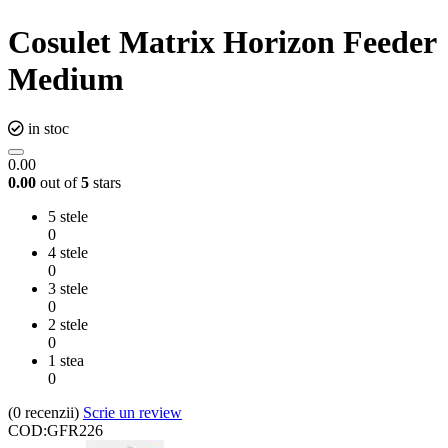
Cosulet Matrix Horizon Feeder
Medium
in stoc
0.00
0.00
out of
5
stars
5 stele
0
4 stele
0
3 stele
0
2 stele
0
1 stea
0
(0
recenzii
)
Scrie un review
COD:
GFR226