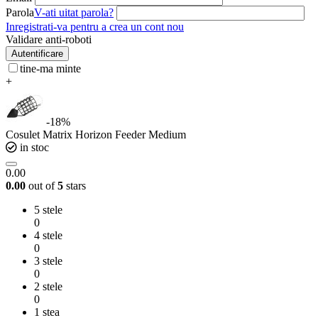
Parola
V-ati uitat parola?
Inregistrati-va pentru a crea un cont nou
Validare anti-roboti
Autentificare
tine-ma minte
+
-18%
Cosulet Matrix Horizon Feeder Medium
in stoc
0.00
0.00
out of
5
stars
5 stele
0
4 stele
0
3 stele
0
2 stele
0
1 stea