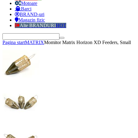
Motoare
Barci
BRAND-uri
Magazin fizic
Alte BRANDURI
HOT
Pagina start
MATRIX
Momitor Matrix Horizon XD Feeders, Small