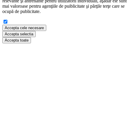
relevante şi antrenante pentru utilizatorii individuali, aşadar ele sunt
mai valoroase pentru agenţiile de puiblicitate şi părţile terţe care se
ocupă de publicitate.
Accepta cele necesare
Accepta selectia
Accepta toate