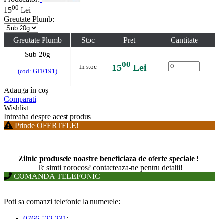
00
15
Lei
Greutate Plumb:
Greutate Plumb
Stoc
Pret
Cantitate
Sub 20g
00
+
−
15
Lei
in stoc
(cod: GFR191)
Adaugă în coș
Comparati
Wishlist
Intreaba despre acest produs
Prinde OFERTELE!
Zilnic produsele noastre beneficiaza de oferte speciale !
T
e simti norocos? contacteaza-ne pentru detalii!
COMANDA TELEFONIC
Poti sa comanzi telefonic la numerele:
0766 522 231
;