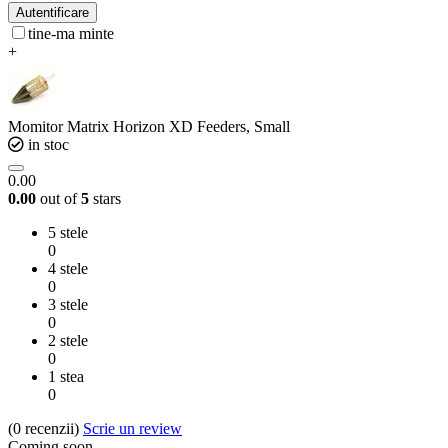
Autentificare
tine-ma minte
+
Momitor Matrix Horizon XD Feeders, Small
in stoc
0.00
0.00
out of
5
stars
5 stele
0
4 stele
0
3 stele
0
2 stele
0
1 stea
0
(0
recenzii
)
Scrie un review
Coming soon