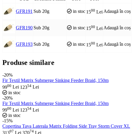
00
GFR191
Sub 20g
in stoc
Adaugă în coș
15
Lei
00
GFR190
Sub 20g
in stoc
Adaugă în coș
15
Lei
00
GFR193
Sub 20g
in stoc
Adaugă în coș
15
Lei
Produse similare
-20%
Fir Textil Matrix Submerge Sinking Feeder Braid, 150m
00
54
99
Lei
123
Lei
in stoc
-20%
Fir Textil Matrix Submerge Sinking Feeder Braid, 150m
00
54
99
Lei
123
Lei
in stoc
-15%
Copertina Tava Laterala Matrix Folding Side Tray Storm Cover XL
97
74
313
Lei
370
Lei