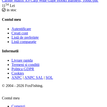
Carlige Matrix X9 Carp Wide Gape Hooks Barbless, 10buc/plic
54
11
Lei
in stoc
Contul meu
Autentificare
Creati cont
Listă de preferințe
Listă comparație
Informatii
Livrare rapida
Termeni si conditii
Politica GDPR
Cookies
ANPC
|
ANPC SAL
|
SOL
© 2004 - 2026 FoxFishing.
Contul meu
Comenzi