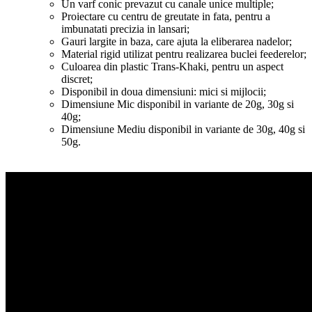
Un varf conic prevazut cu canale unice multiple;
Proiectare cu centru de greutate in fata, pentru a
imbunatati precizia in lansari;
Gauri largite in baza, care ajuta la eliberarea nadelor;
Material rigid utilizat pentru realizarea buclei feederelor;
Culoarea din plastic Trans-Khaki, pentru un aspect
discret;
Disponibil in doua dimensiuni: mici si mijlocii;
Dimensiune Mic disponibil in variante de 20g, 30g si
40g;
Dimensiune Mediu disponibil in variante de 30g, 40g si
50g.