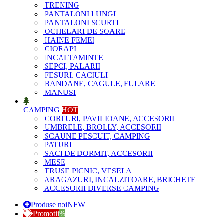
TRENING
PANTALONI LUNGI
PANTALONI SCURTI
OCHELARI DE SOARE
HAINE FEMEI
CIORAPI
INCALTAMINTE
SEPCI, PALARII
FESURI, CACIULI
BANDANE, CAGULE, FULARE
MANUSI
CAMPING
HOT
CORTURI, PAVILIOANE, ACCESORII
UMBRELE, BROLLY, ACCESORII
SCAUNE PESCUIT, CAMPING
PATURI
SACI DE DORMIT, ACCESORII
MESE
TRUSE PICNIC, VESELA
ARAGAZURI, INCALZITOARE, BRICHETE
ACCESORII DIVERSE CAMPING
Produse noi
NEW
Promotii
%