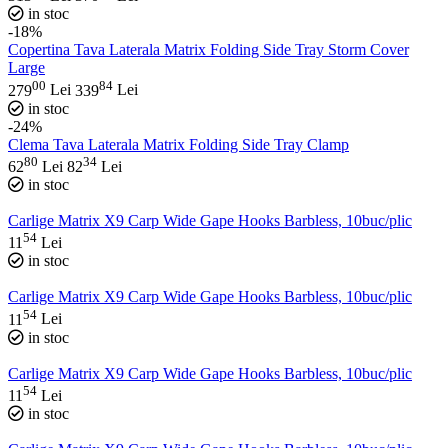
in stoc
-18%
Copertina Tava Laterala Matrix Folding Side Tray Storm Cover
Large
00
84
279
Lei
339
Lei
in stoc
-24%
Clema Tava Laterala Matrix Folding Side Tray Clamp
80
34
62
Lei
82
Lei
in stoc
Carlige Matrix X9 Carp Wide Gape Hooks Barbless, 10buc/plic
54
11
Lei
in stoc
Carlige Matrix X9 Carp Wide Gape Hooks Barbless, 10buc/plic
54
11
Lei
in stoc
Carlige Matrix X9 Carp Wide Gape Hooks Barbless, 10buc/plic
54
11
Lei
in stoc