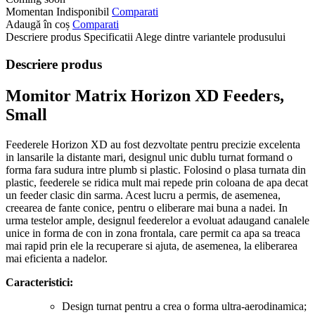
Momentan Indisponibil
Comparati
Adaugă în coș
Comparati
Descriere produs
Specificatii
Alege dintre variantele produsului
Descriere produs
Momitor Matrix Horizon XD Feeders,
Small
Feederele Horizon XD au fost dezvoltate pentru precizie excelenta
in lansarile la distante mari, designul unic dublu turnat formand o
forma fara sudura intre plumb si plastic. Folosind o plasa turnata din
plastic, feederele se ridica mult mai repede prin coloana de apa decat
un feeder clasic din sarma. Acest lucru a permis, de asemenea,
creearea de fante conice, pentru o eliberare mai buna a nadei. In
urma testelor ample, designul feederelor a evoluat adaugand canalele
unice in forma de con in zona frontala, care permit ca apa sa treaca
mai rapid prin ele la recuperare si ajuta, de asemenea, la eliberarea
mai eficienta a nadelor.
Caracteristici:
Design turnat pentru a crea o forma ultra-aerodinamica;