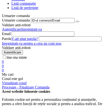
Listă comparație
Listă de preferințe
Urmarire comanda
Urmarire comanda
Validare anti-roboti
Autentificare
Inregistrati-va
Email
Parola
V-ati uitat parola?
Inregistrati-va pentru a crea un cont nou
Validare anti-roboti
Autentificare
tine-ma minte
0
0
0
My cart
Cosul este gol
Vizualizati cosul
Procesare - Finalizare Comanda
Acest website foloseste cookies
Folosim cookie-uri pentru a personaliza conținutul și anunțurile,
pentru a oferi funcții de rețele sociale și pentru a analiza traficul. De