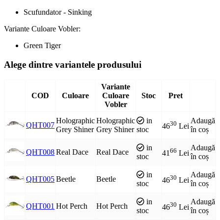
Scufundator - Sinking
Variante Culoare Vobler:
Green Tiger
Alege dintre variantele produsului
Variante
COD
Culoare
Culoare
Stoc
Pret
Vobler
Holographic
Holographic
in
Adaugă
30
QHT007
46
Lei
Grey Shiner
Grey Shiner
stoc
în coș
in
Adaugă
66
QHT008
Real Dace
Real Dace
41
Lei
stoc
în coș
in
Adaugă
30
QHT005
Beetle
Beetle
46
Lei
stoc
în coș
in
Adaugă
30
QHT001
Hot Perch
Hot Perch
46
Lei
stoc
în coș