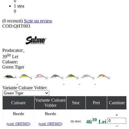
0
1 stea
0
(0
recenzii
)
Scrie un review
COD:
QHT003
Producator:
00
39
Lei
Culoare:
Green Tiger
Variante Culoare Vobler:
Variante Culoare
Culoare
Stoc
Pret
Cantitate
Vobler
Beetle
Beetle
+
30
46
Lei
in stoc
(cod: QHT005)
(cod: QHT005)
−