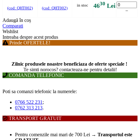
30
46
Lei
in stoc
(cod: QHT002)
(cod: QHT002)
−
Adaugă în coș
Comparati
Wishlist
Intreaba despre acest produs
Prinde OFERTELE!
Zilnic produsele noastre beneficiaza de oferte speciale !
T
e simti norocos? contacteaza-ne pentru detalii!
COMANDA TELEFONIC
Poti sa comanzi telefonic la numerele:
0766 522 231
;
0762 313 213
.
TRANSPORT GRATUIT
Pentru comenzile mai mari de 700 Lei
→
Transportul este