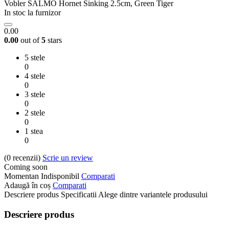
Vobler SALMO Hornet Sinking 2.5cm, Green Tiger
In stoc la furnizor
0.00
0.00
out of
5
stars
5 stele
0
4 stele
0
3 stele
0
2 stele
0
1 stea
0
(0
recenzii
)
Scrie un review
Coming soon
Momentan Indisponibil
Comparati
Adaugă în coș
Comparati
Descriere produs
Specificatii
Alege dintre variantele produsului
Descriere produs