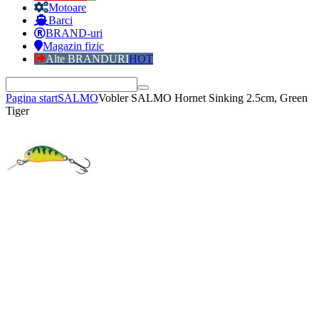
Motoare
Barci
BRAND-uri
Magazin fizic
Alte BRANDURI
HOT
Pagina start
SALMO
Vobler SALMO Hornet Sinking 2.5cm, Green
Tiger