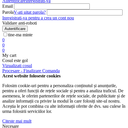
Autentificare
Inregistrati-va
Email
Parola
V-ati uitat parola?
Inregistrati-va pentru a crea un cont nou
Validare anti-roboti
Autentificare
tine-ma minte
0
0
0
My cart
Cosul este gol
Vizualizati cosul
Procesare - Finalizare Comanda
Acest website foloseste cookies
Folosim cookie-uri pentru a personaliza conținutul și anunțurile,
pentru a oferi funcții de rețele sociale și pentru a analiza traficul. De
asemenea, le oferim partenerilor de rețele sociale, de publicitate și de
analize informații cu privire la modul în care folosiți site-ul nostru.
Aceștia le pot combina cu alte informații oferite de dvs. sau culese în
urma folosirii serviciilor lor.
Citeste mai mult
Necesare