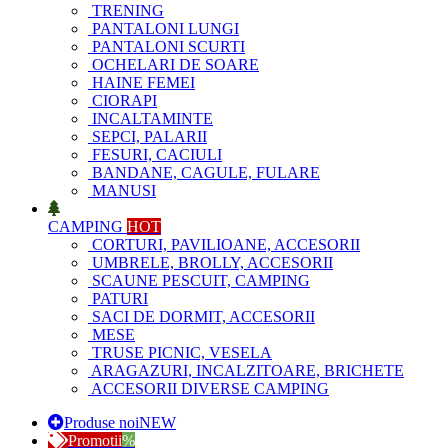
TRENING
PANTALONI LUNGI
PANTALONI SCURTI
OCHELARI DE SOARE
HAINE FEMEI
CIORAPI
INCALTAMINTE
SEPCI, PALARII
FESURI, CACIULI
BANDANE, CAGULE, FULARE
MANUSI
CAMPING
HOT
CORTURI, PAVILIOANE, ACCESORII
UMBRELE, BROLLY, ACCESORII
SCAUNE PESCUIT, CAMPING
PATURI
SACI DE DORMIT, ACCESORII
MESE
TRUSE PICNIC, VESELA
ARAGAZURI, INCALZITOARE, BRICHETE
ACCESORII DIVERSE CAMPING
Produse noi
NEW
Promotii
%