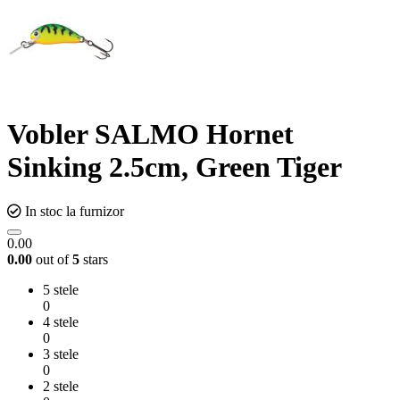
Vobler SALMO Hornet
Sinking 2.5cm, Green Tiger
In stoc la furnizor
0.00
0.00
out of
5
stars
5 stele
0
4 stele
0
3 stele
0
2 stele