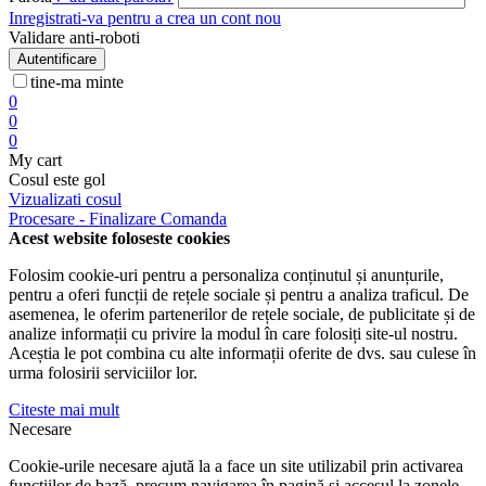
Inregistrati-va pentru a crea un cont nou
Validare anti-roboti
Autentificare
tine-ma minte
0
0
0
My cart
Cosul este gol
Vizualizati cosul
Procesare - Finalizare Comanda
Acest website foloseste cookies
Folosim cookie-uri pentru a personaliza conținutul și anunțurile,
pentru a oferi funcții de rețele sociale și pentru a analiza traficul. De
asemenea, le oferim partenerilor de rețele sociale, de publicitate și de
analize informații cu privire la modul în care folosiți site-ul nostru.
Aceștia le pot combina cu alte informații oferite de dvs. sau culese în
urma folosirii serviciilor lor.
Citeste mai mult
Necesare
Cookie-urile necesare ajută la a face un site utilizabil prin activarea
funcţiilor de bază, precum navigarea în pagină şi accesul la zonele