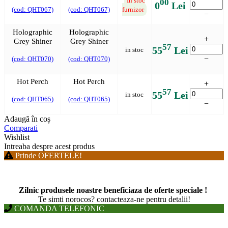
In stoc
00
0
Lei
(cod: QHT067)
(cod: QHT067)
furnizor
−
Holographic
Holographic
+
Grey Shiner
Grey Shiner
57
55
Lei
in stoc
−
(cod: QHT070)
(cod: QHT070)
Hot Perch
Hot Perch
+
57
55
Lei
in stoc
(cod: QHT065)
(cod: QHT065)
−
Adaugă în coș
Comparati
Wishlist
Intreaba despre acest produs
Prinde OFERTELE!
Zilnic produsele noastre beneficiaza de oferte speciale !
T
e simti norocos? contacteaza-ne pentru detalii!
COMANDA TELEFONIC