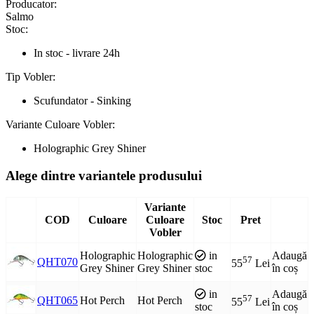
Producator:
Salmo
Stoc:
In stoc - livrare 24h
Tip Vobler:
Scufundator - Sinking
Variante Culoare Vobler:
Holographic Grey Shiner
Alege dintre variantele produsului
Variante
COD
Culoare
Culoare
Stoc
Pret
Vobler
Holographic
Holographic
in
Adaugă
57
QHT070
55
Lei
Grey Shiner
Grey Shiner
stoc
în coș
in
Adaugă
57
QHT065
Hot Perch
Hot Perch
55
Lei
stoc
în coș