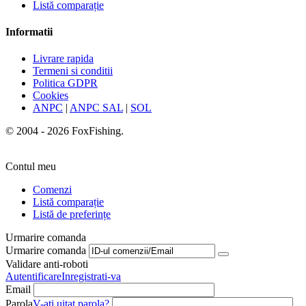
Listă comparație
Informatii
Livrare rapida
Termeni si conditii
Politica GDPR
Cookies
ANPC
|
ANPC SAL
|
SOL
© 2004 - 2026 FoxFishing.
Contul meu
Comenzi
Listă comparație
Listă de preferințe
Urmarire comanda
Urmarire comanda
Validare anti-roboti
Autentificare
Inregistrati-va
Email
Parola
V-ati uitat parola?