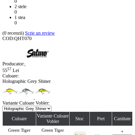
0
2 stele
0
1 stea
0
(0
recenzii
)
Scrie un review
COD:
QHT070
Producator:
57
55
Lei
Culoare:
Holographic Grey Shiner
Variante Culoare Vobler:
Variante Culoare
Culoare
Stoc
Pret
Cantitate
Vobler
Green Tiger
Green Tiger
+