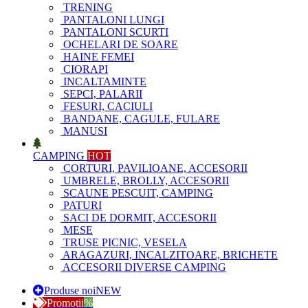
TRENING
PANTALONI LUNGI
PANTALONI SCURTI
OCHELARI DE SOARE
HAINE FEMEI
CIORAPI
INCALTAMINTE
SEPCI, PALARII
FESURI, CACIULI
BANDANE, CAGULE, FULARE
MANUSI
CAMPING
HOT
CORTURI, PAVILIOANE, ACCESORII
UMBRELE, BROLLY, ACCESORII
SCAUNE PESCUIT, CAMPING
PATURI
SACI DE DORMIT, ACCESORII
MESE
TRUSE PICNIC, VESELA
ARAGAZURI, INCALZITOARE, BRICHETE
ACCESORII DIVERSE CAMPING
Produse noi
NEW
Promotii
%