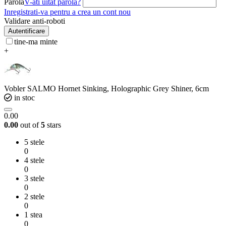
Parola
V-ati uitat parola?
Inregistrati-va pentru a crea un cont nou
Validare anti-roboti
Autentificare
tine-ma minte
+
Vobler SALMO Hornet Sinking, Holographic Grey Shiner, 6cm
in stoc
0.00
0.00
out of
5
stars
5 stele
0
4 stele
0
3 stele
0
2 stele
0
1 stea
0