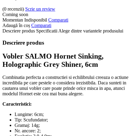
(0
recenzii
)
Scrie un review
Coming soon
Momentan Indisponibil
Comparati
Adaugă în coș
Comparati
Descriere produs
Specificatii
Alege dintre variantele produsului
Descriere produs
Vobler SALMO Hornet Sinking,
Holographic Grey Shiner, 6cm
Combinatia perfecta a constructiei si echilibrului creeaza o actiune
incredibila pe care pestele o considera irezistibila. Daca sunteti in
cautarea unui vobler care poate prinde orice misca in apa, atunci
modelul Hornet este cea mai buna alegere.
Caracteristici:
Lungime: 6cm;
Tip: Scufundator;
Gramaj: 14g;
Nr. ancore: 2;