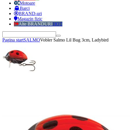
Motoare
Barci
BRAND-uri
Magazin fizic
Alte BRANDURI
HOT
Pagina start
SALMO
Vobler Salmo Lil Bug 3cm, Ladybird