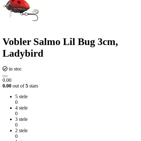
Vobler Salmo Lil Bug 3cm,
Ladybird
in stoc
0.00
0.00
out of
5
stars
5 stele
0
4 stele
0
3 stele
0
2 stele
0