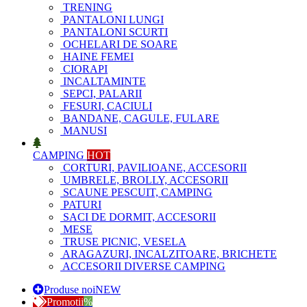
TRENING
PANTALONI LUNGI
PANTALONI SCURTI
OCHELARI DE SOARE
HAINE FEMEI
CIORAPI
INCALTAMINTE
SEPCI, PALARII
FESURI, CACIULI
BANDANE, CAGULE, FULARE
MANUSI
CAMPING
HOT
CORTURI, PAVILIOANE, ACCESORII
UMBRELE, BROLLY, ACCESORII
SCAUNE PESCUIT, CAMPING
PATURI
SACI DE DORMIT, ACCESORII
MESE
TRUSE PICNIC, VESELA
ARAGAZURI, INCALZITOARE, BRICHETE
ACCESORII DIVERSE CAMPING
Produse noi
NEW
Promotii
%