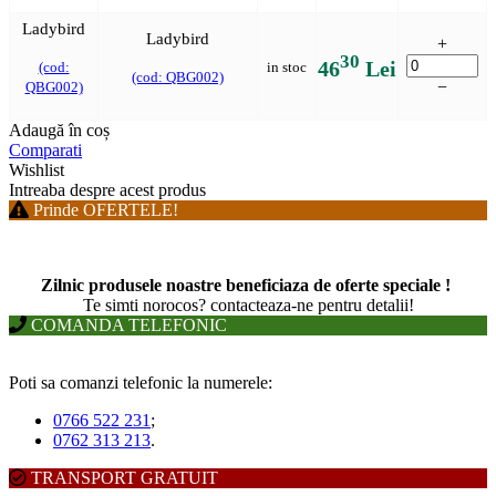
Ladybird
Ladybird
+
30
46
Lei
(cod:
in stoc
(cod: QBG002)
−
QBG002)
Adaugă în coș
Comparati
Wishlist
Intreaba despre acest produs
Prinde OFERTELE!
Zilnic produsele noastre beneficiaza de oferte speciale !
T
e simti norocos? contacteaza-ne pentru detalii!
COMANDA TELEFONIC
Poti sa comanzi telefonic la numerele:
0766 522 231
;
0762 313 213
.
TRANSPORT GRATUIT