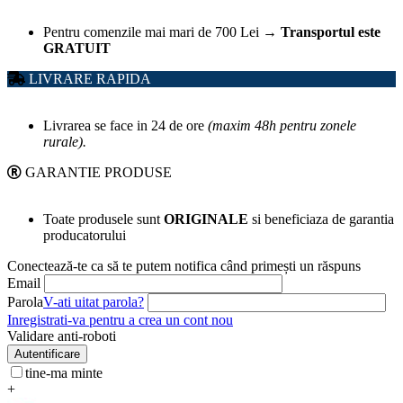
Pentru comenzile mai mari de 700 Lei
→
Transportul este
GRATUIT
LIVRARE RAPIDA
Livrarea se face in 24 de ore
(maxim 48h pentru zonele
rurale).
GARANTIE PRODUSE
Toate produsele sunt
ORIGINALE
si beneficiaza de garantia
producatorului
Conectează-te ca să te putem notifica când primești un răspuns
Email
Parola
V-ati uitat parola?
Inregistrati-va pentru a crea un cont nou
Validare anti-roboti
Autentificare
tine-ma minte
+