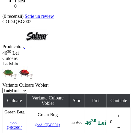
1 stea
0
(0
recenzii
)
Scrie un review
COD:
QBG002
Producator:
30
46
Lei
Culoare:
Ladybird
Variante Culoare Vobler:
Variante Culoare
Culoare
Stoc
Pret
Cantitate
Vobler
Green Bug
Green Bug
+
30
46
Lei
(cod:
in stoc
(cod: QBG001)
−
QBG001)