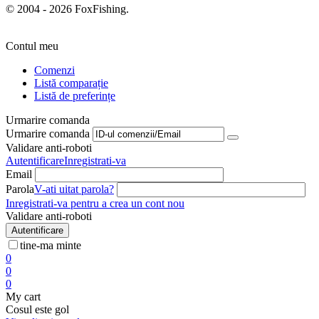
© 2004 - 2026 FoxFishing.
Contul meu
Comenzi
Listă comparație
Listă de preferințe
Urmarire comanda
Urmarire comanda
Validare anti-roboti
Autentificare
Inregistrati-va
Email
Parola
V-ati uitat parola?
Inregistrati-va pentru a crea un cont nou
Validare anti-roboti
Autentificare
tine-ma minte
0
0
0
My cart
Cosul este gol