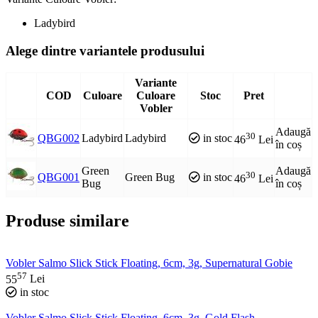
Ladybird
Alege dintre variantele produsului
Variante
COD
Culoare
Culoare
Stoc
Pret
Vobler
Adaugă
30
QBG002
Ladybird
Ladybird
in stoc
46
Lei
în coș
Green
Adaugă
30
QBG001
Green Bug
in stoc
46
Lei
Bug
în coș
Produse similare
Vobler Salmo Slick Stick Floating, 6cm, 3g, Supernatural Gobie
57
55
Lei
in stoc
Vobler Salmo Slick Stick Floating, 6cm, 3g, Gold Flash