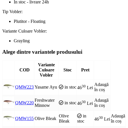
In stoc - livrare 24h
Tip Vobler:
Plutitor - Floating
Variante Culoare Vobler:
Grayling
Alege dintre variantele produsului
Variante
COD
Culoare
Stoc
Pret
Vobler
Adaugă
30
QMW223
Yasame Ayu
in stoc
46
Lei
în coș
Freshwater
Adaugă
30
QMW220
in stoc
46
Lei
Minnow
în coș
Olive
in
Adaugă
30
QMW155
Olive Bleak
46
Lei
Bleak
stoc
în coș