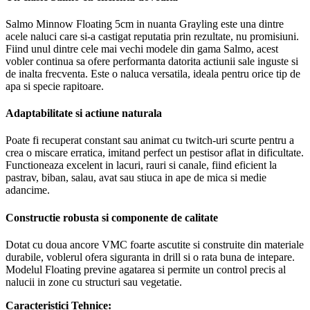
Salmo Minnow Floating 5cm in nuanta Grayling este una dintre
acele naluci care si-a castigat reputatia prin rezultate, nu promisiuni.
Fiind unul dintre cele mai vechi modele din gama Salmo, acest
vobler continua sa ofere performanta datorita actiunii sale inguste si
de inalta frecventa. Este o naluca versatila, ideala pentru orice tip de
apa si specie rapitoare.
Adaptabilitate si actiune naturala
Poate fi recuperat constant sau animat cu twitch-uri scurte pentru a
crea o miscare erratica, imitand perfect un pestisor aflat in dificultate.
Functioneaza excelent in lacuri, rauri si canale, fiind eficient la
pastrav, biban, salau, avat sau stiuca in ape de mica si medie
adancime.
Constructie robusta si componente de calitate
Dotat cu doua ancore VMC foarte ascutite si construite din materiale
durabile, voblerul ofera siguranta in drill si o rata buna de intepare.
Modelul Floating previne agatarea si permite un control precis al
nalucii in zone cu structuri sau vegetatie.
Caracteristici Tehnice: