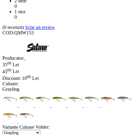
2 stele
0
1 stea
0
(0
recenzii
)
Scrie un review
COD:
QMW153
Producator:
00
35
Lei
00
45
Lei
00
Discount:
10
Lei
Culoare:
Grayling
Variante Culoare Vobler: