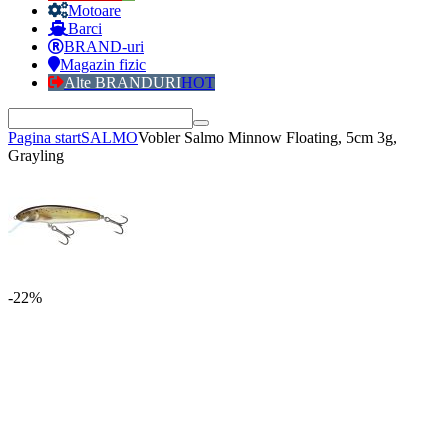
Motoare
Barci
BRAND-uri
Magazin fizic
Alte BRANDURI
HOT
Pagina start
SALMO
Vobler Salmo Minnow Floating, 5cm 3g,
Grayling
-22%