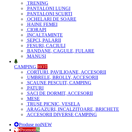
TRENING
PANTALONI LUNGI
PANTALONI SCURTI
OCHELARI DE SOARE
HAINE FEMEI
CIORAPI
INCALTAMINTE
SEPCI, PALARII
FESURI, CACIULI
BANDANE, CAGULE, FULARE
MANUSI
CAMPING
HOT
CORTURI, PAVILIOANE, ACCESORII
UMBRELE, BROLLY, ACCESORII
SCAUNE PESCUIT, CAMPING
PATURI
SACI DE DORMIT, ACCESORII
MESE
TRUSE PICNIC, VESELA
ARAGAZURI, INCALZITOARE, BRICHETE
ACCESORII DIVERSE CAMPING
Produse noi
NEW
Promotii
%