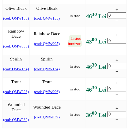
Olive Bleak
Olive Bleak
+
30
46
Lei
in stoc
(cod: QMW155)
(cod: QMW155)
−
Rainbow
Rainbow Dace
+
Dace
In stoc
00
43
Lei
(cod: QMW005)
furnizor
−
(cod: QMW005)
Spirlin
Spirlin
+
30
46
Lei
in stoc
(cod: QMW154)
(cod: QMW154)
−
Trout
Trout
+
30
46
Lei
in stoc
(cod: QMW006)
(cod: QMW006)
−
Wounded
Wounded Dace
+
Dace
00
36
Lei
in stoc
(cod: QMW039)
−
(cod: QMW039)