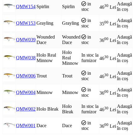
in
Adaugă
30
QMW154
Spirlin
Spirlin
46
Lei
stoc
în coș
in
Adaugă
00
QMW153
Grayling
Grayling
35
Lei
stoc
în coș
Wounded
Wounded
in
Adaugă
00
QMW039
36
Lei
Dace
Dace
stoc
în coș
Holo
Holo Real
In stoc la
Adaugă
30
QMW038
Real
46
Lei
Minnow
furnizor
în coș
Minnow
in
Adaugă
30
QMW006
Trout
Trout
46
Lei
stoc
în coș
in
Adaugă
00
QMW004
Minnow
Minnow
36
Lei
stoc
în coș
Holo
In stoc la
Adaugă
30
QMW002
Holo Bleak
46
Lei
Bleak
furnizor
în coș
in
Adaugă
00
QMW001
Dace
Dace
36
Lei
stoc
în coș