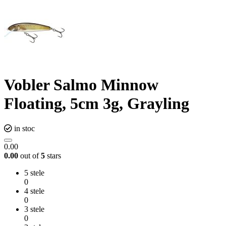
Vobler Salmo Minnow
Floating, 5cm 3g, Grayling
in stoc
0.00
0.00
out of
5
stars
5 stele
0
4 stele
0
3 stele
0