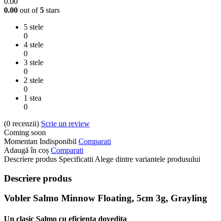
0.00
0.00
out of
5
stars
5 stele
0
4 stele
0
3 stele
0
2 stele
0
1 stea
0
(0
recenzii
)
Scrie un review
Coming soon
Momentan Indisponibil
Comparati
Adaugă în coș
Comparati
Descriere produs
Specificatii
Alege dintre variantele produsului
Descriere produs
Vobler Salmo Minnow Floating, 5cm 3g, Grayling
Un clasic Salmo cu eficienta dovedita