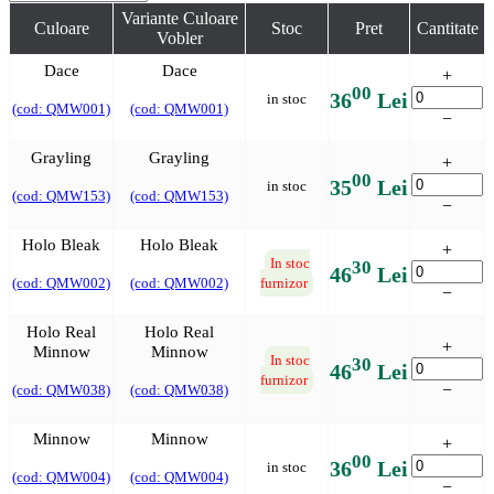
Variante Culoare
Culoare
Stoc
Pret
Cantitate
Vobler
Dace
Dace
+
00
36
Lei
in stoc
(cod: QMW001)
(cod: QMW001)
−
Grayling
Grayling
+
00
35
Lei
in stoc
(cod: QMW153)
(cod: QMW153)
−
Holo Bleak
Holo Bleak
+
In stoc
30
46
Lei
(cod: QMW002)
(cod: QMW002)
furnizor
−
Holo Real
Holo Real
+
Minnow
Minnow
In stoc
30
46
Lei
furnizor
−
(cod: QMW038)
(cod: QMW038)
Minnow
Minnow
+
00
36
Lei
in stoc
(cod: QMW004)
(cod: QMW004)
−