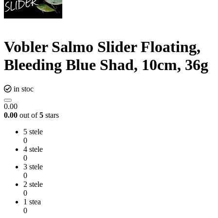
Vobler Salmo Slider Floating,
Bleeding Blue Shad, 10cm, 36g
in stoc
0.00
0.00
out of
5
stars
5 stele
0
4 stele
0
3 stele
0
2 stele
0
1 stea
0