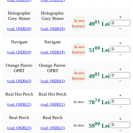
Holographic
Holographic
+
Grey Shiner
Grey Shiner
In stoc
01
49
Lei
furnizor
−
(cod: QSD018)
(cod: QSD018)
Navigate
Navigate
+
In stoc
00
51
Lei
(cod: QSD019)
(cod: QSD019)
furnizor
−
Orange Parrot-
Orange Parrot-
+
OPRT
OPRT
In stoc
01
49
Lei
furnizor
−
(cod: QSD043)
(cod: QSD043)
Real Hot Perch
Real Hot Perch
+
74
78
Lei
in stoc
(cod: QSD022)
(cod: QSD022)
−
Real Perch
Real Perch
+
00
59
Lei
in stoc
(cod: QSD023)
(cod: QSD023)
−