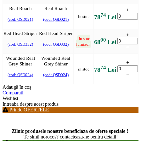
Real Roach
Real Roach
+
74
78
Lei
in stoc
(cod: QSD021)
(cod: QSD021)
−
Red Head Striper
Red Head Striper
+
In stoc
00
68
Lei
(cod: QSD332)
(cod: QSD332)
furnizor
−
Wounded Real
Wounded Real
+
Grey Shiner
Grey Shiner
74
78
Lei
in stoc
−
(cod: QSD024)
(cod: QSD024)
Adaugă în coș
Comparati
Wishlist
Intreaba despre acest produs
Prinde OFERTELE!
Zilnic produsele noastre beneficiaza de oferte speciale !
T
e simti norocos? contacteaza-ne pentru detalii!