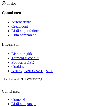
in stoc
Contul meu
Autentificare
Creati cont
Listă de preferințe
Listă comparație
Informatii
Livrare rapida
Termeni si conditii
Politica GDPR
Cookies
ANPC
|
ANPC SAL
|
SOL
© 2004 - 2026 FoxFishing.
Contul meu
Comenzi
Listă comparație