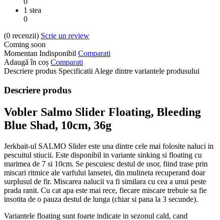
0
1 stea
0
(0
recenzii
)
Scrie un review
Coming soon
Momentan Indisponibil
Comparati
Adaugă în coș
Comparati
Descriere produs
Specificatii
Alege dintre variantele produsului
Descriere produs
Vobler Salmo Slider Floating, Bleeding
Blue Shad, 10cm, 36g
Jerkbait-ul SALMO Slider este una dintre cele mai folosite naluci in
pescuitul stiucii. Este disponibil in variante sinking si floating cu
marimea de 7 si 10cm. Se pescuiesc destul de usor, fiind trase prin
miscari ritmice ale varfului lansetei, din mulineta recuperand doar
surplusul de fir. Miscarea nalucii va fi similara cu cea a unui peste
prada ranit. Cu cat apa este mai rece, fiecare miscare trebuie sa fie
insotita de o pauza destul de lunga (chiar si pana la 3 secunde).
Variantele floating sunt foarte indicate in sezonul cald, cand