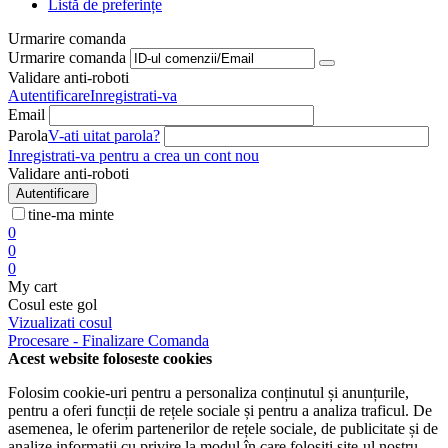
Listă de preferințe
Urmarire comanda
Urmarire comanda
Validare anti-roboti
Autentificare
Inregistrati-va
Email
Parola
V-ati uitat parola?
Inregistrati-va pentru a crea un cont nou
Validare anti-roboti
Autentificare
tine-ma minte
0
0
0
My cart
Cosul este gol
Vizualizati cosul
Procesare - Finalizare Comanda
Acest website foloseste cookies
Folosim cookie-uri pentru a personaliza conținutul și anunțurile,
pentru a oferi funcții de rețele sociale și pentru a analiza traficul. De
asemenea, le oferim partenerilor de rețele sociale, de publicitate și de
analize informații cu privire la modul în care folosiți site-ul nostru.