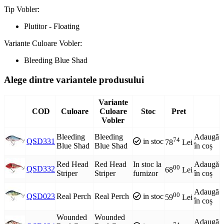
Tip Vobler:
Plutitor - Floating
Variante Culoare Vobler:
Bleeding Blue Shad
Alege dintre variantele produsului
Variante
COD
Culoare
Culoare
Stoc
Pret
Vobler
Bleeding
Bleeding
Adaugă
74
QSD331
in stoc
78
Lei
Blue Shad
Blue Shad
în coș
Red Head
Red Head
In stoc la
Adaugă
00
QSD332
68
Lei
Striper
Striper
furnizor
în coș
Adaugă
00
QSD023
Real Perch
Real Perch
in stoc
59
Lei
în coș
Wounded
Wounded
Adaugă