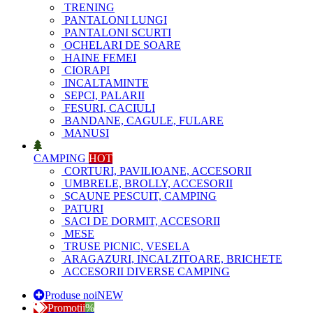
TRENING
PANTALONI LUNGI
PANTALONI SCURTI
OCHELARI DE SOARE
HAINE FEMEI
CIORAPI
INCALTAMINTE
SEPCI, PALARII
FESURI, CACIULI
BANDANE, CAGULE, FULARE
MANUSI
CAMPING
HOT
CORTURI, PAVILIOANE, ACCESORII
UMBRELE, BROLLY, ACCESORII
SCAUNE PESCUIT, CAMPING
PATURI
SACI DE DORMIT, ACCESORII
MESE
TRUSE PICNIC, VESELA
ARAGAZURI, INCALZITOARE, BRICHETE
ACCESORII DIVERSE CAMPING
Produse noi
NEW
Promotii
%