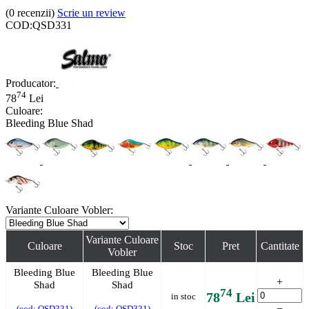
(0
recenzii
)
Scrie un review
COD:
QSD331
Producator:
74
78
Lei
Culoare:
Bleeding Blue Shad
Variante Culoare Vobler:
Variante Culoare
Culoare
Stoc
Pret
Cantitate
Vobler
Bleeding Blue
Bleeding Blue
+
Shad
Shad
74
78
Lei
in stoc
−
(cod: QSD331)
(cod: QSD331)