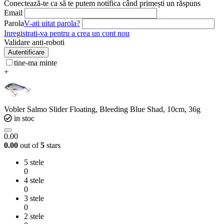
Conectează-te ca să te putem notifica când primești un răspuns
Email
Parola
V-ati uitat parola?
Inregistrati-va pentru a crea un cont nou
Validare anti-roboti
Autentificare
tine-ma minte
+
Vobler Salmo Slider Floating, Bleeding Blue Shad, 10cm, 36g
in stoc
0.00
0.00
out of
5
stars
5 stele
0
4 stele
0
3 stele
0
2 stele