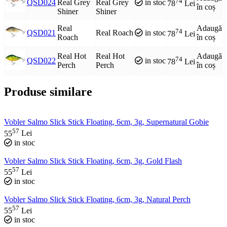
74
QSD024
Real Grey
Real Grey
in stoc
78
Lei
în coș
Shiner
Shiner
Real
Adaugă
74
QSD021
Real Roach
in stoc
78
Lei
Roach
în coș
Real Hot
Real Hot
Adaugă
74
QSD022
in stoc
78
Lei
Perch
Perch
în coș
Produse similare
Vobler Salmo Slick Stick Floating, 6cm, 3g, Supernatural Gobie
57
55
Lei
in stoc
Vobler Salmo Slick Stick Floating, 6cm, 3g, Gold Flash
57
55
Lei
in stoc
Vobler Salmo Slick Stick Floating, 6cm, 3g, Natural Perch
57
55
Lei
in stoc